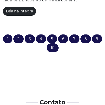
cada país. Enquanto um investidor em...
Leia na integra
1
2
3
4
5
6
7
8
9
10
Contato