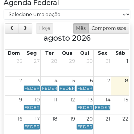
Agenda Federal
Hoje
Mês
Compromissos
agosto 2026
Dom
Seg
Ter
Qua
Qui
Sex
Sáb
26
27
28
29
30
31
1
2
3
4
5
6
7
8
FEDERAL - Calendário Federal - Data de vencimento:
FEDERAL - Calendário Federal - Data de venc
FEDERAL - Calendário Federal - Dat
FEDERAL - Calendário Feder
9
10
11
12
13
14
15
FEDERAL - Calendário Federal - Data de vencimento:
FEDERAL - Calendário Feder
FEDERAL - Calendár
16
17
18
19
20
21
22
FEDERAL - Calendário Federal - Data de vencimento: 
FEDERAL - Calendário Feder