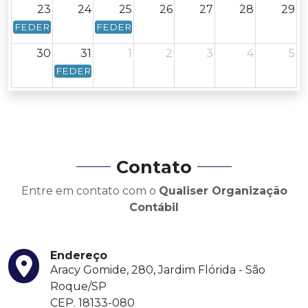
23
24
25
26
27
28
29
FEDERAL - Calendário Federal - Data de vencimento: Dia 23
FEDERAL - Calendário Federal - Data de venc
30
31
1
2
3
4
5
FEDERAL - Calendário Federal - Data de vencimento: 
Contato
Entre em contato com o
Qualiser Organização
Contábil
Endereço
Aracy Gomide, 280, Jardim Flórida - São
Roque/SP
CEP. 18133-080